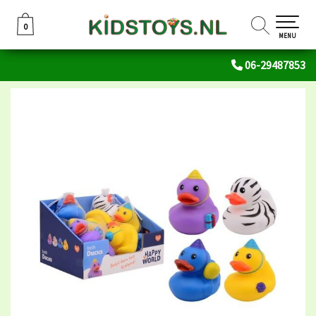
0
0
MENU
06-29487853