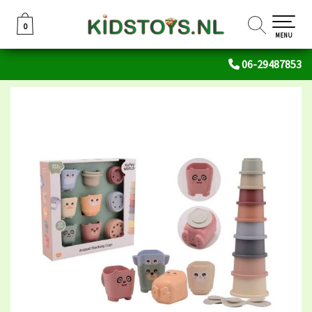
0
0
MENU
06-29487853