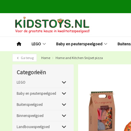
LEGO
Baby en peuterspeelgoed
Buiten
Ga terug
Home
Home and Kitchen Snijset pizza
Categorieën
LEGO
Baby en peuterspeelgoed
Buitenspeelgoed
Binnenspeelgoed
Landbouwspeelgoed