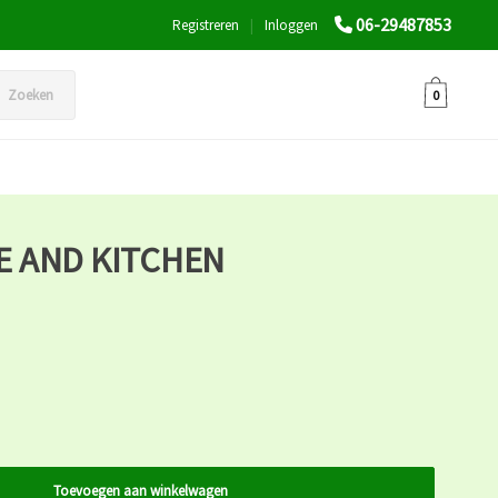
06-29487853
Registreren
|
Inloggen
Zoeken
0
 AND KITCHEN
Toevoegen aan winkelwagen