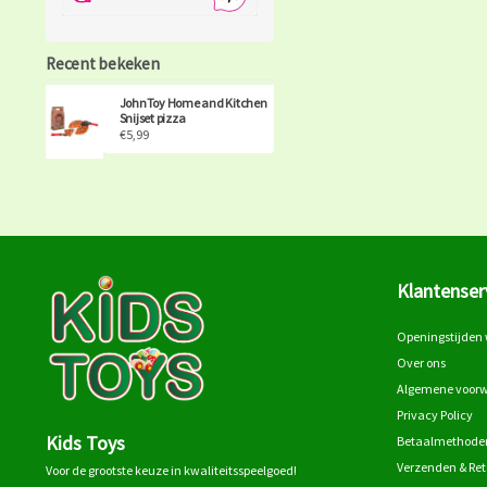
Recent bekeken
JohnToy Home and Kitchen
Snijset pizza
€5,99
Klantenser
Openingstijden 
Over ons
Algemene voor
Privacy Policy
Kids Toys
Betaalmethode
Verzenden & Re
Voor de grootste keuze in kwaliteitsspeelgoed!