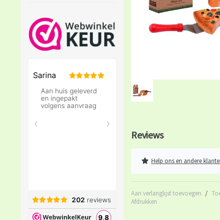
Reviews
Help ons en andere klante
Aan verlanglijst toevoegen
/
To
Afdrukken