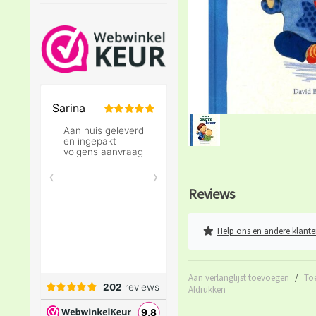
Reviews
Help ons en andere klante
Aan verlanglijst toevoegen
/
To
Afdrukken