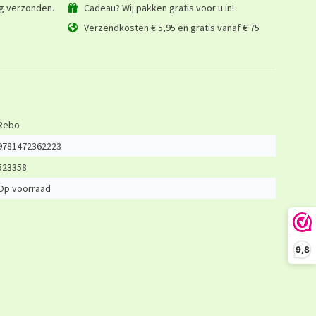
ag verzonden.
Cadeau? Wij pakken gratis voor u in!
Verzendkosten € 5,95 en gratis vanaf € 75
Rebo
9781472362223
523358
Op voorraad
9,8