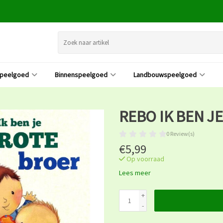
speelgoed
Binnenspeelgoed
Landbouwspeelgoed
REBO IK BEN J
0 Review(s)
€5,99
Op voorraad
Lees meer
+
-