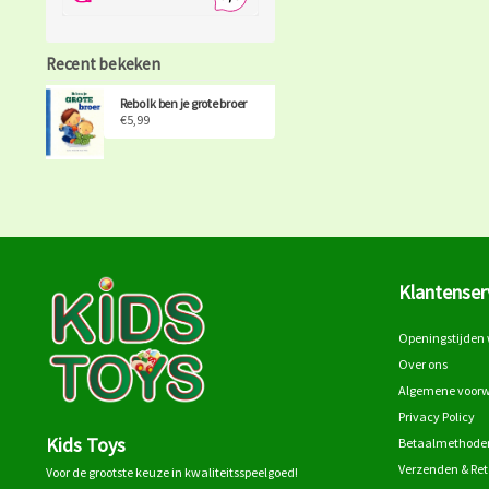
Recent bekeken
Rebo Ik ben je grote broer
€5,99
Klantenser
Openingstijden 
Over ons
Algemene voor
Privacy Policy
Kids Toys
Betaalmethode
Verzenden & Re
Voor de grootste keuze in kwaliteitsspeelgoed!