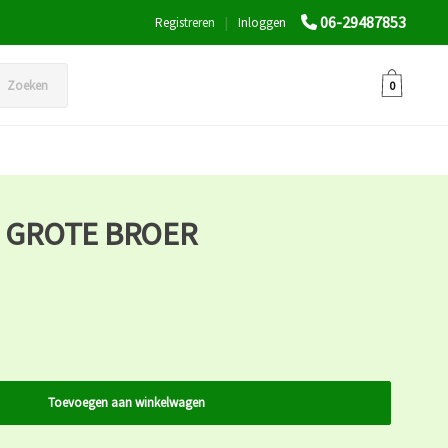
06-29487853
Registreren
|
Inloggen
Zoeken
0
E GROTE BROER
Toevoegen aan winkelwagen