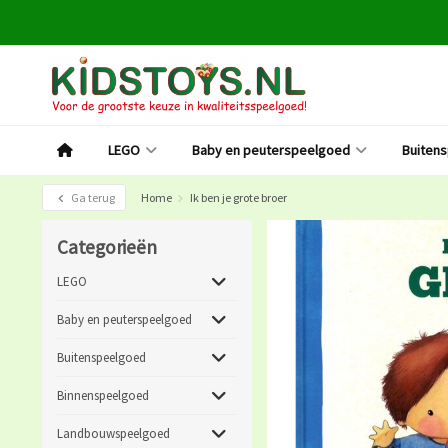
LEGO
Baby en peuterspeelgoed
Buiten
Ga terug
Home
Ik ben je grote broer
Categorieën
LEGO
Baby en peuterspeelgoed
Buitenspeelgoed
Binnenspeelgoed
Landbouwspeelgoed