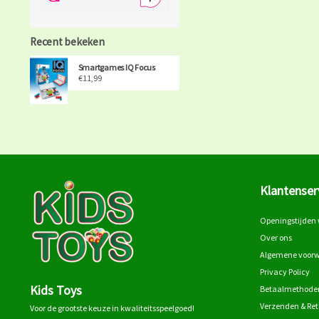
Recent bekeken
Smartgames IQ Focus
€11,99
Klantenser
Openingstijden 
Over ons
Algemene voor
Privacy Policy
Kids Toys
Betaalmethode
Verzenden & Re
Voor de grootste keuze in kwaliteitsspeelgoed!