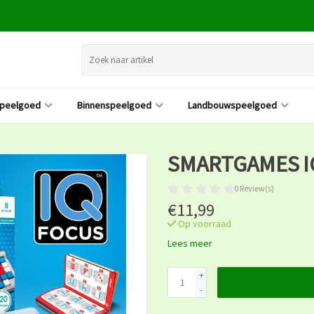
speelgoed
Binnenspeelgoed
Landbouwspeelgoed
SMARTGAMES I
0 Review(s)
€11,99
Op voorraad
Lees meer
+
-