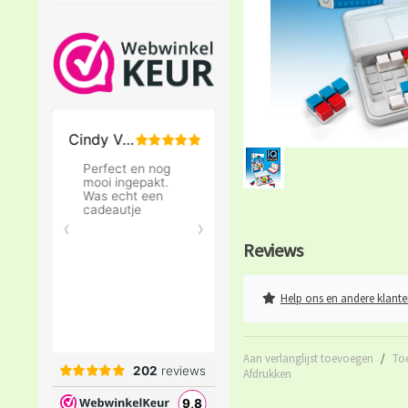
Reviews
Help ons en andere klante
Aan verlanglijst toevoegen
/
To
Afdrukken