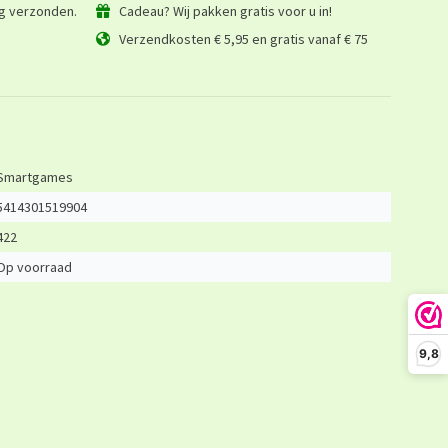
ag verzonden.
Cadeau? Wij pakken gratis voor u in!
Verzendkosten € 5,95 en gratis vanaf € 75
Smartgames
5414301519904
422
Op voorraad
9,8