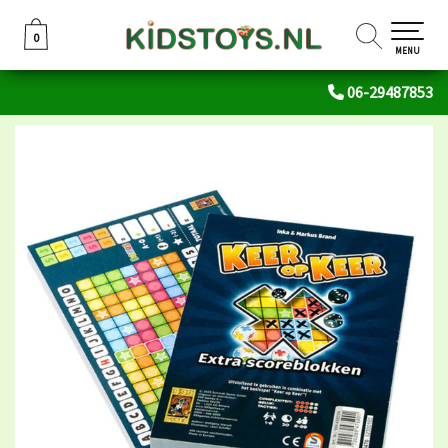
0
0
MENU
06-29487853