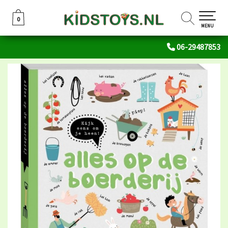
0
0
MENU
06-29487853