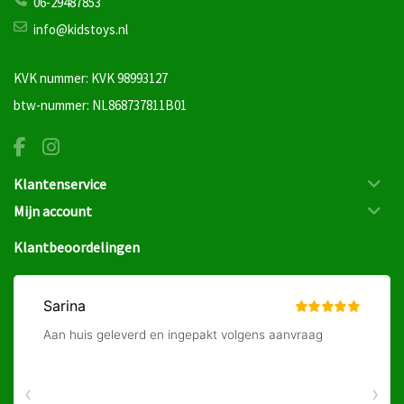
06-29487853
info@kidstoys.nl
KVK nummer: KVK 98993127
btw-nummer: NL868737811B01
Klantenservice
Mijn account
Klantbeoordelingen