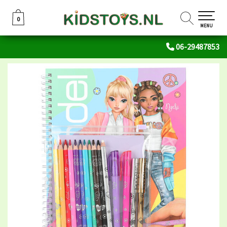
0
0
MENU
06-29487853