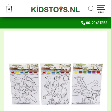
0
0
MENU
06-29487853