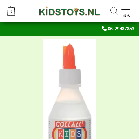
0
0
MENU
06-29487853