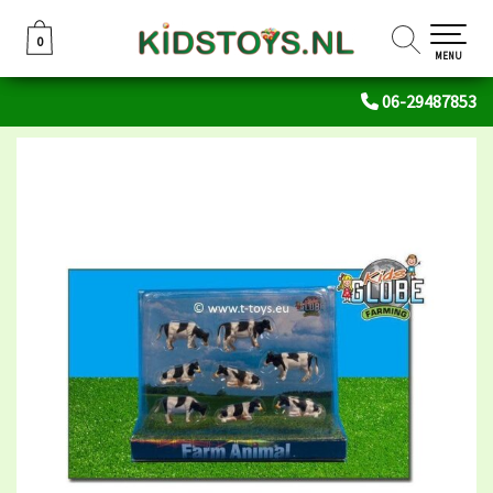
0
0
MENU
06-29487853