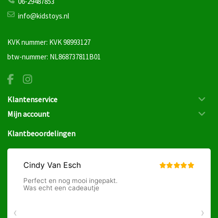
06-29487853
info@kidstoys.nl
KVK nummer: KVK 98993127
btw-nummer: NL868737811B01
Klantenservice
Mijn account
Klantbeoordelingen