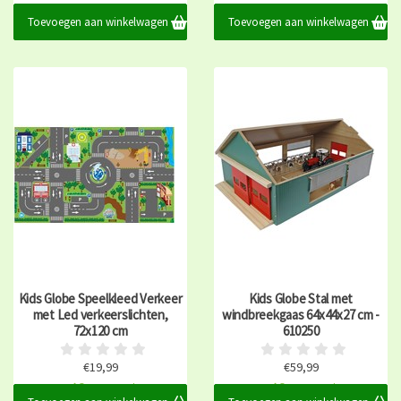
Toevoegen aan winkelwagen
Toevoegen aan winkelwagen
Kids Globe Speelkleed Verkeer
Kids Globe Stal met
met Led verkeerslichten,
windbreekgaas 64x44x27 cm -
72x120 cm
610250
€19,99
€59,99
Op voorraad
Op voorraad