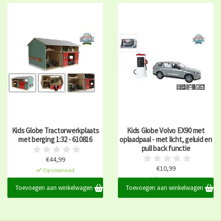
Kids Globe Tractorwerkplaats
Kids Globe Volvo EX90 met
met berging 1:32 - 610816
oplaadpaal - met licht, geluid en
pull back functie
€44,99
€10,99
Op voorraad
Op voorraad
Toevoegen aan winkelwagen
Toevoegen aan winkelwagen