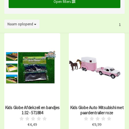
Open filters
Naam oplopend
1
Kids Globe Afdekzeil en bandjes
Kids Globe Auto Mitsubishi met
1:32 - 571884
paardentrailer roze
€4,49
€9,99