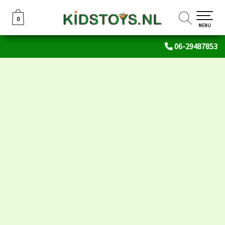
0
0
MENU
06-29487853