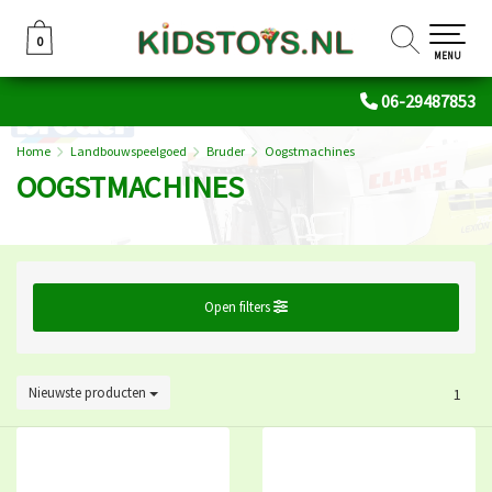
0
0
MENU
06-29487853
Home
Landbouwspeelgoed
Bruder
Oogstmachines
OOGSTMACHINES
Open filters
Nieuwste producten
1