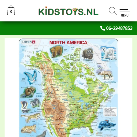
0
0
MENU
06-29487853