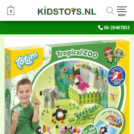
0
0
MENU
06-29487853