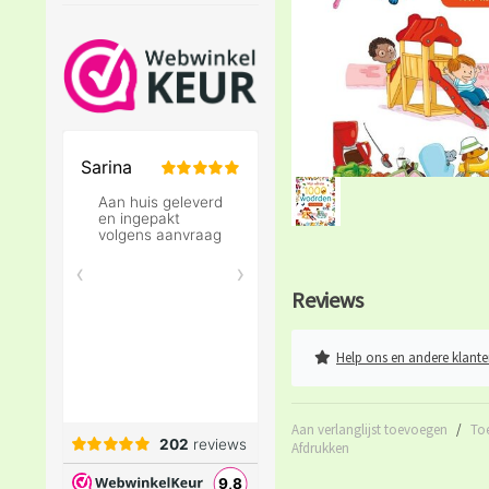
Reviews
Help ons en andere klante
Aan verlanglijst toevoegen
/
To
Afdrukken