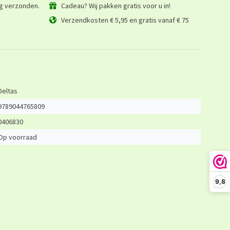
ag verzonden.
Cadeau? Wij pakken gratis voor u in!
Verzendkosten € 5,95 en gratis vanaf € 75
Deltas
9789044765809
0406830
Op voorraad
9,8