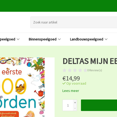
speelgoed
Binnenspeelgoed
Landbouwspeelgoed
DELTAS MIJN 
0 Review(s)
€14,99
Op voorraad
Lees meer
+
-