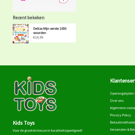
Recent bekeken
Deltas Mijn eerste 1000
woorden
€14,99
Klantenser
Openingstijden 
Over ons
Algemene voor
Privacy Policy
Kids Toys
Betaalmethode
Verzenden & Re
Voor de grootste keuze in kwaliteitsspeelgoed!