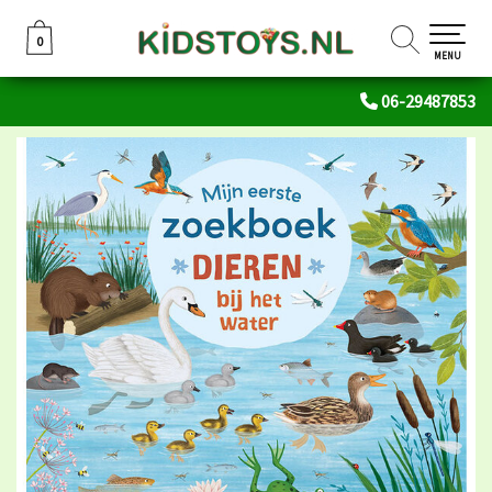
0
0
MENU
06-29487853