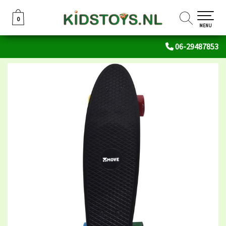
0
0
MENU
06-29487853