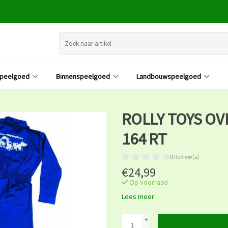
speelgoed
Binnenspeelgoed
Landbouwspeelgoed
ROLLY TOYS OV
164 RT
0 Review(s)
€24,99
Op voorraad
Lees meer
+