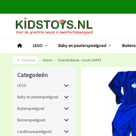
LEGO
Baby en peuterspeelgoed
Buiten
Ga terug
Home
Overall blauw - maat 164 RT
Categorieën
LEGO
Baby en peuterspeelgoed
Buitenspeelgoed
Binnenspeelgoed
Landbouwspeelgoed