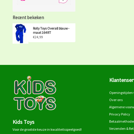
Recent bekeken
Rolly Toys Overall blauw -
maat 164 RT
€24,99
Klantenser
Openingstijden 
Over ons
Algemene voor
Privacy Policy
Kids Toys
Betaalmethode
Verzenden & Re
Voor de grootste keuze in kwaliteitsspeelgoed!