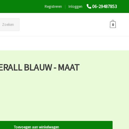
06-29487853
Registreren
|
Inloggen
Zoeken
0
ERALL BLAUW - MAAT
Toevoegen aan winkelwagen