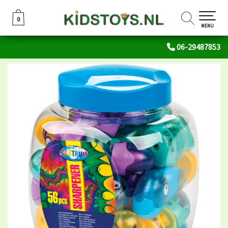
0
0
MENU
06-29487853