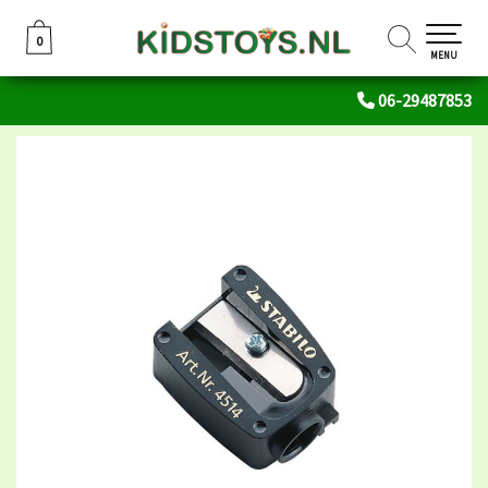
0
0
MENU
06-29487853