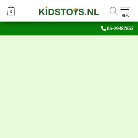
0
0
MENU
06-29487853