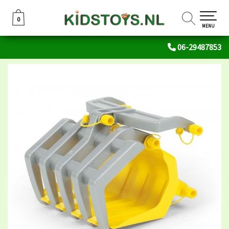
0
0
MENU
06-29487853