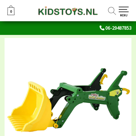
0
0
MENU
06-29487853