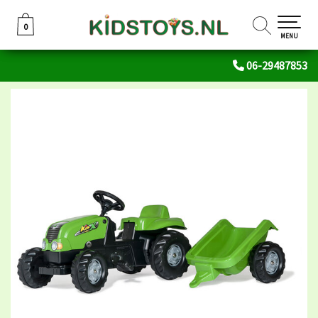
0
0
MENU
06-29487853