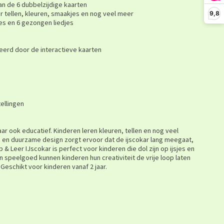
an de 6 dubbelzijdige kaarten
er tellen, kleuren, smaakjes en nog veel meer
9,8
jes en 6 gezongen liedjes
veerd door de interactieve kaarten
tellingen
maar ook educatief. Kinderen leren kleuren, tellen en nog veel
e en duurzame design zorgt ervoor dat de ijscokar lang meegaat,
p & Leer IJscokar is perfect voor kinderen die dol zijn op ijsjes en
en speelgoed kunnen kinderen hun creativiteit de vrije loop laten
Geschikt voor kinderen vanaf 2 jaar.