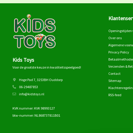
Klantenser
Openingstijden 
Over ons
Algemene voor
Privacy Policy
Kids Toys
Betaalmethode
Verzenden & Re
Voor de grootste keuze in kwaliteitsspeelgoed!
Contact
Hoge Pad 7, 3253BH Ouddorp
Sitemap
06-29487853
Klachtenregelin
info@kidstoys.nl
RSS-feed
KVK nummer: KVK 98993127
btw-nummer: NL868737811B01