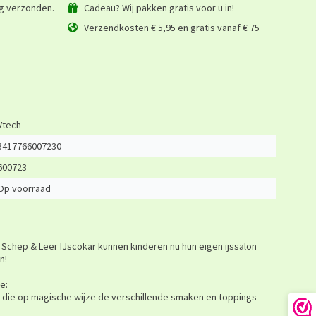
ag verzonden.
Cadeau? Wij pakken gratis voor u in!
Verzendkosten € 5,95 en gratis vanaf € 75
Vtech
3417766007230
600723
Op voorraad
de Schep & Leer IJscokar kunnen kinderen nu hun eigen ijssalon
n!
e:
en die op magische wijze de verschillende smaken en toppings