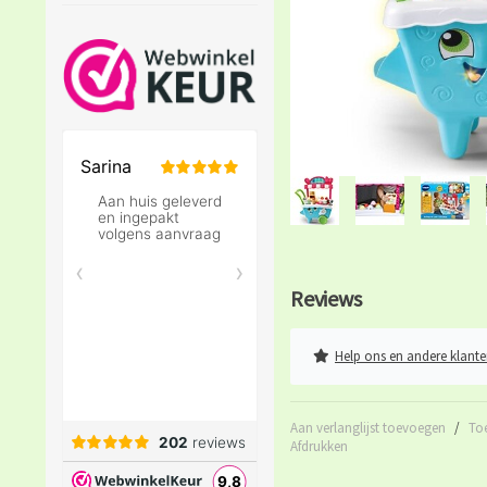
Reviews
Help ons en andere klante
Aan verlanglijst toevoegen
/
To
Afdrukken