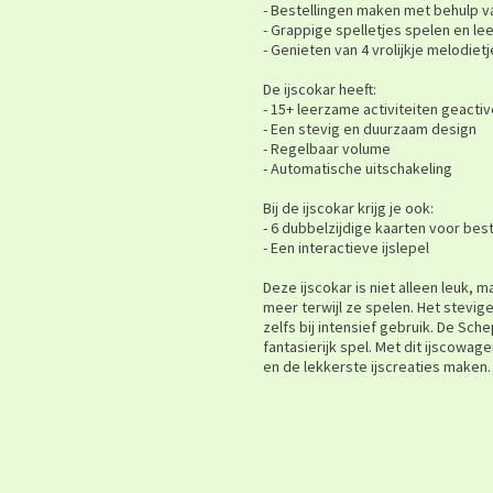
- Bestellingen maken met behulp v
- Grappige spelletjes spelen en le
- Genieten van 4 vrolijkje melodiet
De ijscokar heeft:
- 15+ leerzame activiteiten geacti
- Een stevig en duurzaam design
- Regelbaar volume
- Automatische uitschakeling
Bij de ijscokar krijg je ook:
- 6 dubbelzijdige kaarten voor bes
- Een interactieve ijslepel
Deze ijscokar is niet alleen leuk, 
meer terwijl ze spelen. Het stevig
zelfs bij intensief gebruik. De Sche
fantasierijk spel. Met dit ijscowag
en de lekkerste ijscreaties maken. 