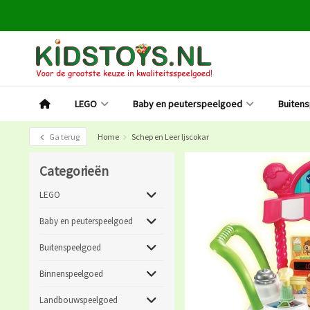
LEGO
Baby en peuterspeelgoed
Buiten
Ga terug
Home
Schep en Leer Ijscokar
Categorieën
LEGO
Baby en peuterspeelgoed
Buitenspeelgoed
Binnenspeelgoed
Landbouwspeelgoed