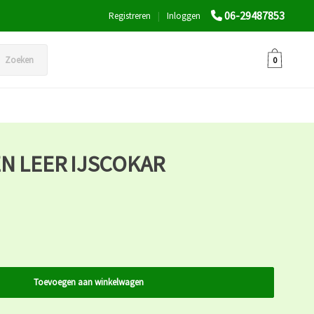
06-29487853
Registreren
|
Inloggen
Zoeken
0
N LEER IJSCOKAR
Toevoegen aan winkelwagen