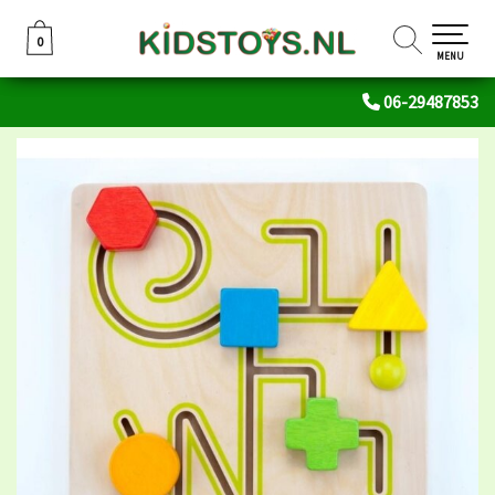
0
0
MENU
06-29487853