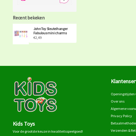
Recent bekeken
JohnToy Sleutelhanger
Fabulous mini charms
€2,49
Klantenser
Openingstijden 
Over ons
Algemene voor
Privacy Policy
Kids Toys
Betaalmethode
Verzenden & Re
Voor de grootste keuze in kwaliteitsspeelgoed!