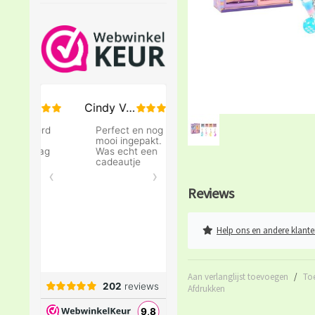
Reviews
Help ons en andere klante
Aan verlanglijst toevoegen
/
To
Afdrukken