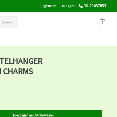
06-29487853
Registreren
|
Inloggen
Zoeken
0
UTELHANGER
I CHARMS
Toevoegen aan winkelwagen