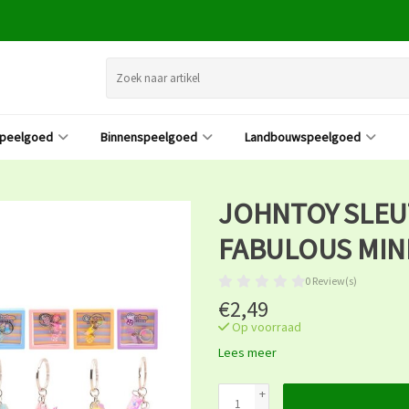
speelgoed
Binnenspeelgoed
Landbouwspeelgoed
JOHNTOY SLE
FABULOUS MIN
0 Review(s)
€2,49
Op voorraad
Lees meer
+