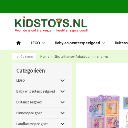
LEGO
Baby en peuterspeelgoed
Buiten
Ga terug
Home
Sleutelhanger Fabulous mini charms
Categorieën
LEGO
Baby en peuterspeelgoed
Buitenspeelgoed
Binnenspeelgoed
Landbouwspeelgoed