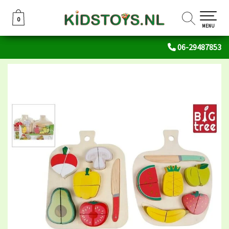
0
0
MENU
06-29487853