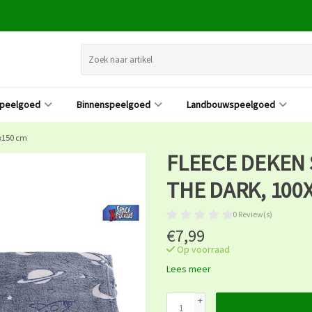
speelgoed
Binnenspeelgoed
Landbouwspeelgoed
0x150 cm
FLEECE DEKEN 
THE DARK, 100
0 Review(s)
€7,99
Op voorraad
Lees meer
+