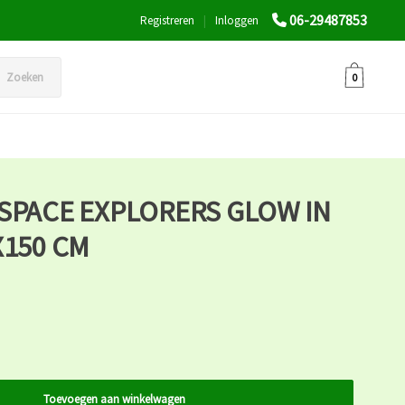
06-29487853
Registreren
|
Inloggen
Zoeken
0
SPACE EXPLORERS GLOW IN
X150 CM
Toevoegen aan winkelwagen