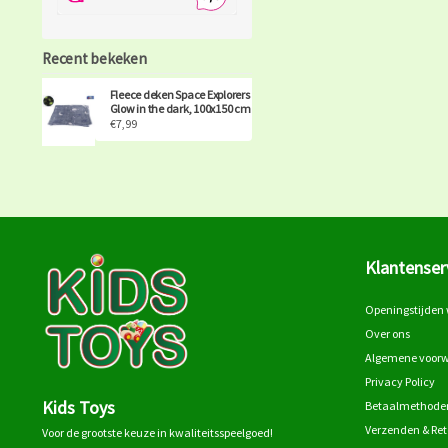
Recent bekeken
Fleece deken Space Explorers
Glow in the dark, 100x150 cm
€7,99
Klantenser
Openingstijden 
Over ons
Algemene voor
Privacy Policy
Kids Toys
Betaalmethode
Verzenden & Re
Voor de grootste keuze in kwaliteitsspeelgoed!