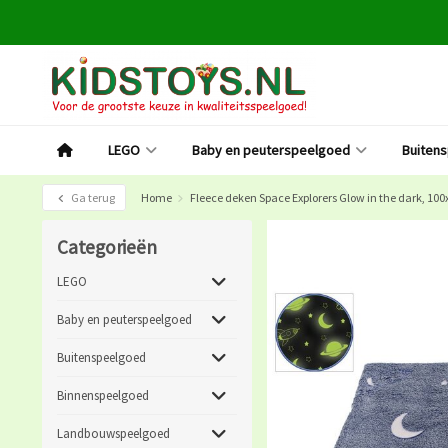
LEGO
Baby en peuterspeelgoed
Buiten
Ga terug
Home
Fleece deken Space Explorers Glow in the dark, 10
Categorieën
LEGO
Baby en peuterspeelgoed
Buitenspeelgoed
Binnenspeelgoed
Landbouwspeelgoed