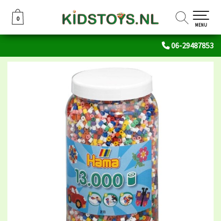
0
0
MENU
06-29487853