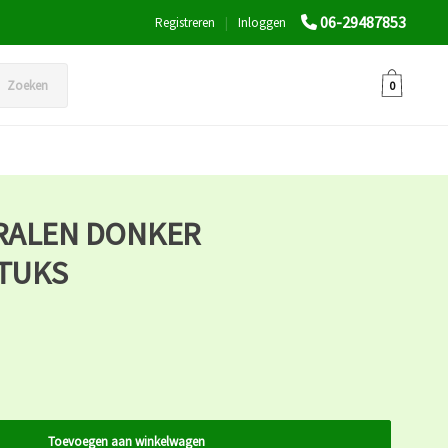
06-29487853
Registreren
|
Inloggen
Zoeken
0
RALEN DONKER
STUKS
Toevoegen aan winkelwagen