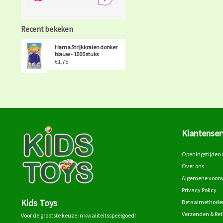
Recent bekeken
Hama Strijkkralen donker
blauw - 1000 stuks
€1,75
Klantenser
Openingstijden 
Over ons
Algemene voor
Privacy Policy
Kids Toys
Betaalmethode
Verzenden & Re
Voor de grootste keuze in kwaliteitsspeelgoed!