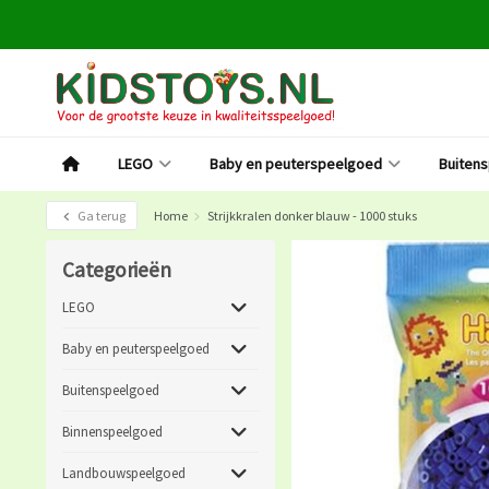
LEGO
Baby en peuterspeelgoed
Buiten
Ga terug
Home
Strijkkralen donker blauw - 1000 stuks
Categorieën
LEGO
Baby en peuterspeelgoed
Buitenspeelgoed
Binnenspeelgoed
Landbouwspeelgoed