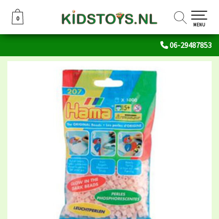
0
0
MENU
06-29487853