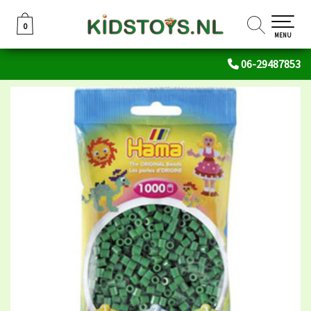
0
0
MENU
06-29487853