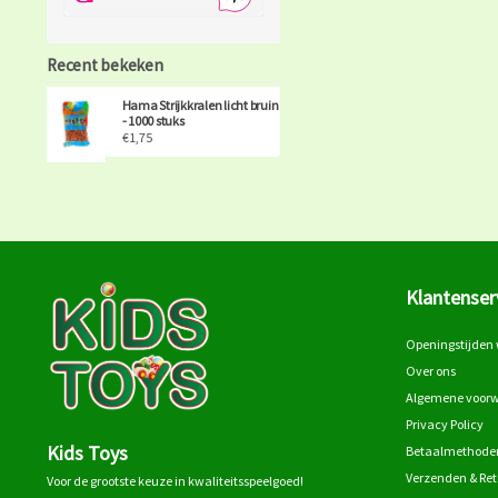
Recent bekeken
Hama Strijkkralen licht bruin
- 1000 stuks
€1,75
Klantenser
Openingstijden 
Over ons
Algemene voor
Privacy Policy
Kids Toys
Betaalmethode
Verzenden & Re
Voor de grootste keuze in kwaliteitsspeelgoed!