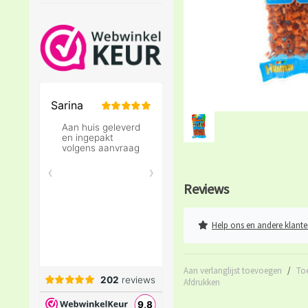
Reviews
Help ons en andere klante
Aan verlanglijst toevoegen
/
To
Afdrukken