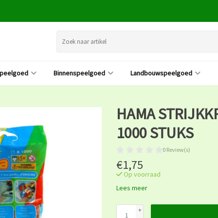
speelgoed
Binnenspeelgoed
Landbouwspeelgoed
HAMA STRIJKKR
1000 STUKS
0 Review(s)
€1,75
Op voorraad
Lees meer
+