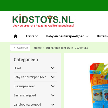
LEGO
Baby en peuterspeelgoed
Buiten
Ga terug
Home
Strijkkralen licht bruin - 1000 stuks
Categorieën
LEGO
Baby en peuterspeelgoed
Buitenspeelgoed
Binnenspeelgoed
Landbouwspeelgoed