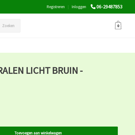
06-29487853
Registreren
|
Inloggen
Zoeken
0
ALEN LICHT BRUIN -
Toevoegen aan winkelwagen