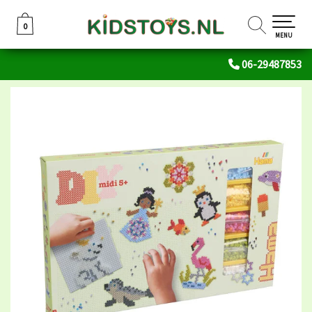
0
0
MENU
06-29487853