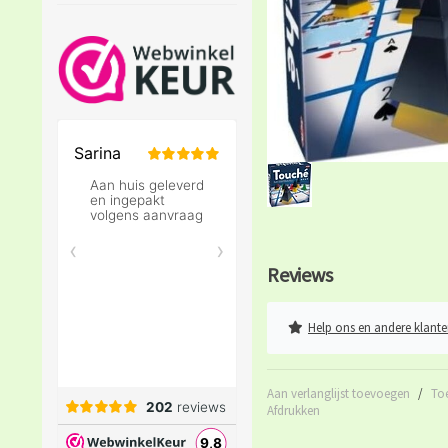
Reviews
Help ons en andere klante
Aan verlanglijst toevoegen
/
To
Afdrukken