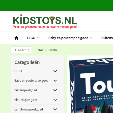
LEGO
Baby en peuterspeelgoed
Buiten
Ga terug
Home
Touche
Categorieën
LEGO
Baby en peuterspeelgoed
Buitenspeelgoed
Binnenspeelgoed
Landbouwspeelgoed