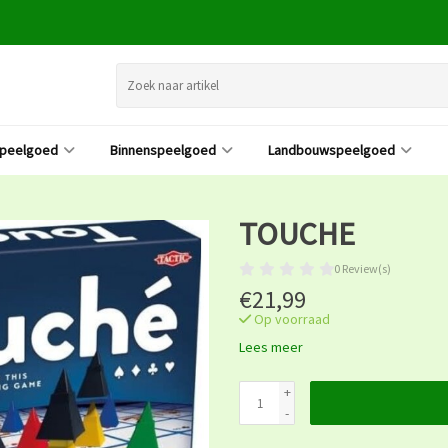
speelgoed
Binnenspeelgoed
Landbouwspeelgoed
TOUCHE
0 Review(s)
€21,99
Op voorraad
Lees meer
+
-