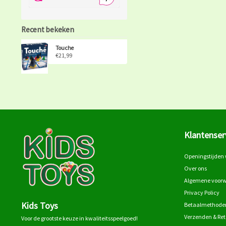
Recent bekeken
Touche
€21,99
Klantenser
Openingstijden 
Over ons
Algemene voor
Privacy Policy
Kids Toys
Betaalmethode
Verzenden & Re
Voor de grootste keuze in kwaliteitsspeelgoed!