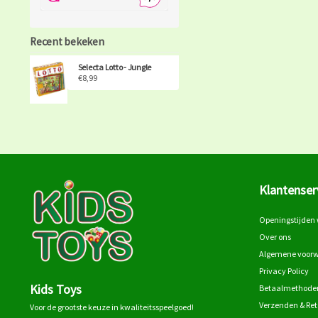
Recent bekeken
Selecta Lotto - Jungle
€8,99
Klantenser
Openingstijden 
Over ons
Algemene voor
Privacy Policy
Kids Toys
Betaalmethode
Verzenden & Re
Voor de grootste keuze in kwaliteitsspeelgoed!