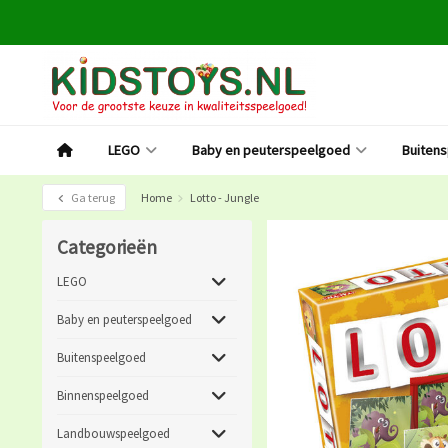
LEGO
Baby en peuterspeelgoed
Buiten
Ga terug
Home
Lotto - Jungle
Categorieën
LEGO
Baby en peuterspeelgoed
Buitenspeelgoed
Binnenspeelgoed
Landbouwspeelgoed