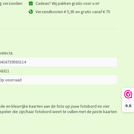
ag verzonden.
Cadeau? Wij pakken gratis voor u in!
Verzendkosten € 5,95 en gratis vanaf € 75
Selecta
6416739563114
56311
Op voorraad
de en kleurrijke kaarten aan de foto op jouw fotobord en vier
9,8
speler die zijn/haar fotobord weet te vullen met de juiste kaarten