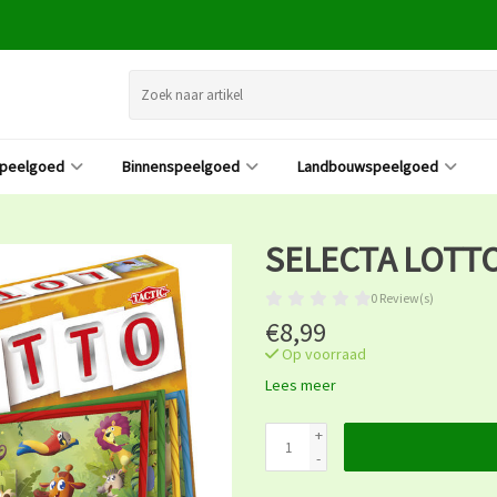
speelgoed
Binnenspeelgoed
Landbouwspeelgoed
SELECTA LOTTO
0 Review(s)
€8,99
Op voorraad
Lees meer
+
-