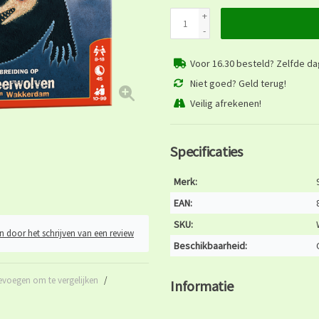
+
-
Voor 16.30 besteld? Zelfde d
Niet goed? Geld terug!
Veilig afrekenen!
Specificaties
Merk:
EAN:
SKU:
n door het schrijven van een review
Beschikbaarheid:
evoegen om te vergelijken
/
Informatie