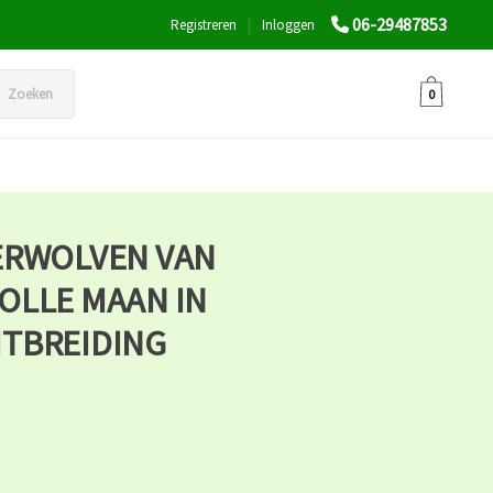
06-29487853
Registreren
|
Inloggen
Zoeken
0
ERWOLVEN VAN
OLLE MAAN IN
TBREIDING