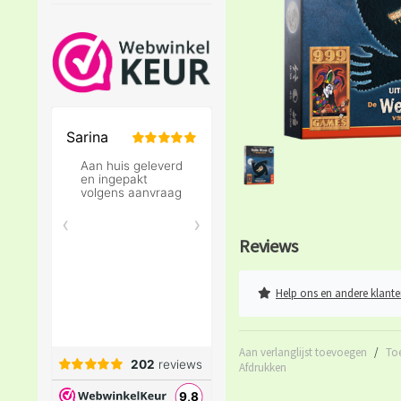
Reviews
Help ons en andere klante
Aan verlanglijst toevoegen
/
To
Afdrukken