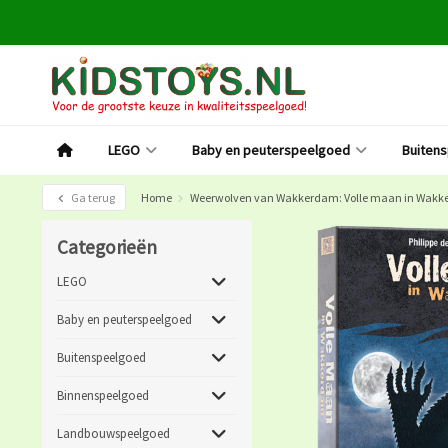
LEGO
Baby en peuterspeelgoed
Buiten
Ga terug
Home
Weerwolven van Wakkerdam: Volle maan in Wakke
Categorieën
LEGO
Baby en peuterspeelgoed
Buitenspeelgoed
Binnenspeelgoed
Landbouwspeelgoed