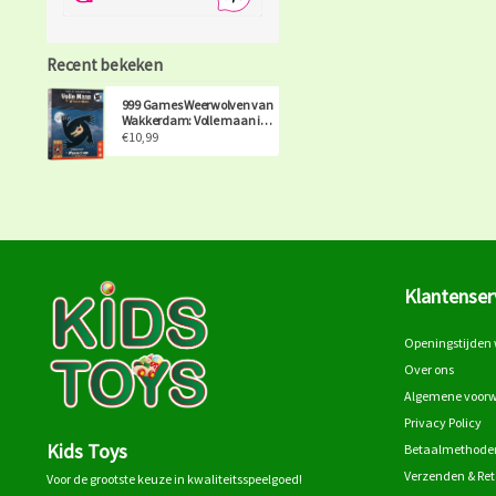
Recent bekeken
999 Games Weerwolven van
Wakkerdam: Volle maan in
Wakkerdam uitbreiding
€10,99
Klantenser
Openingstijden 
Over ons
Algemene voor
Privacy Policy
Kids Toys
Betaalmethode
Verzenden & Re
Voor de grootste keuze in kwaliteitsspeelgoed!