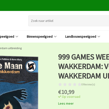
speelgoed
Binnenspeelgoed
Landbouwspeelgoed
rdam uitbreiding
999 GAMES WE
WAKKERDAM: V
WAKKERDAM UI
0 Review(s)
€10,99
Op voorraad
Lees meer