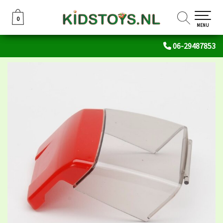
0
0
MENU
06-29487853