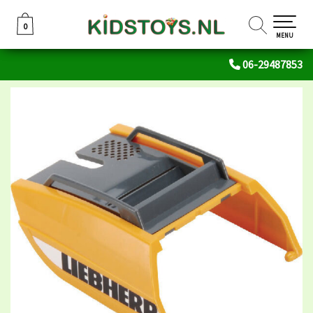
0
0
MENU
06-29487853