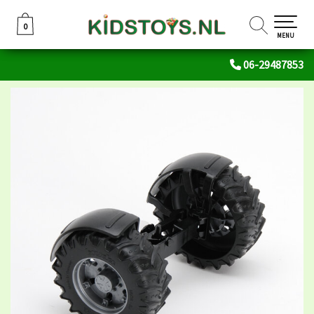
0
0
MENU
06-29487853