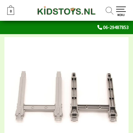
0
0
MENU
06-29487853