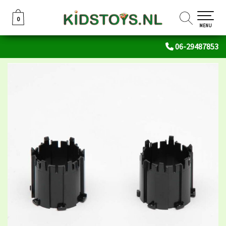
0
0
MENU
06-29487853