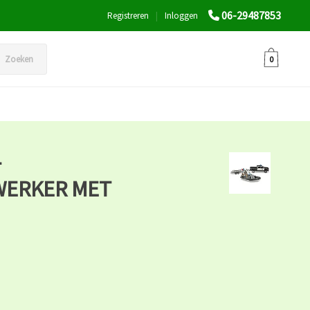
06-29487853
Registreren
|
Inloggen
Zoeken
0
-
WERKER MET