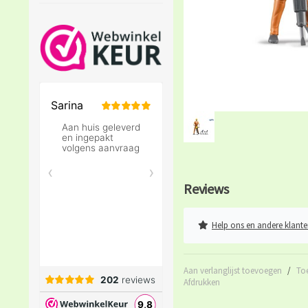
Reviews
Help ons en andere klante
Aan verlanglijst toevoegen
/
To
Afdrukken