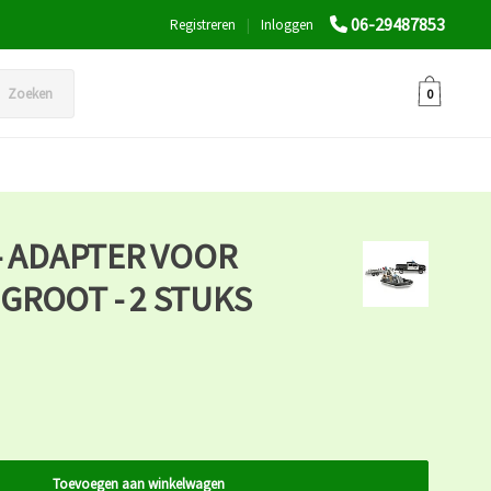
06-29487853
Registreren
|
Inloggen
Zoeken
0
- ADAPTER VOOR
GROOT - 2 STUKS
Toevoegen aan winkelwagen