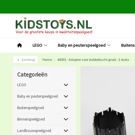
LEGO
Baby en peuterspeelgoed
Buiten
Ga terug
Home
44001 - Adapter voor dubbellucht groot - 2 stuks
Categorieën
LEGO
Baby en peuterspeelgoed
Buitenspeelgoed
Binnenspeelgoed
Landbouwspeelgoed