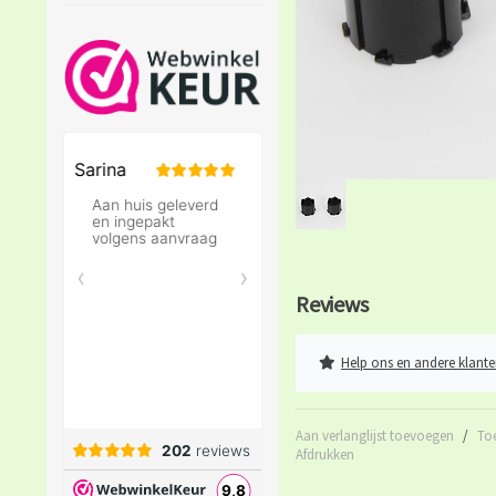
Reviews
Help ons en andere klante
Aan verlanglijst toevoegen
/
To
Afdrukken