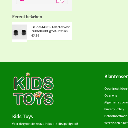
Recent bekeken
Bruder 44001 - Adapter voor
dubbellucht groot - 2 stuks
€3,99
Klantenser
Openingstijden 
Over ons
Algemene voor
Privacy Policy
Kids Toys
Betaalmethode
Verzenden & Re
Voor de grootste keuze in kwaliteitsspeelgoed!