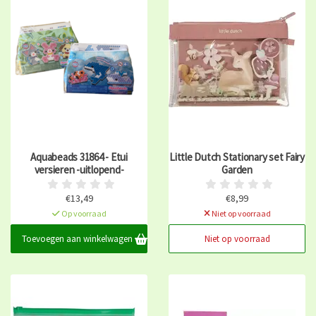
Aquabeads 31864 - Etui
Little Dutch Stationary set Fairy
versieren -uitlopend-
Garden
€13,49
€8,99
Op voorraad
Niet op voorraad
Toevoegen aan winkelwagen
Niet op voorraad