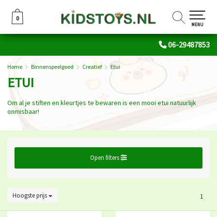
0
0
MENU
06-29487853
Home
Binnenspeelgoed
Creatief
Etui
ETUI
Om al je stiften en kleurtjes te bewaren is een mooi etui natuurlijk
onmisbaar!
Open filters
Hoogste prijs
1