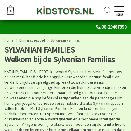
0
0
MENU
06-29487853
Home
Binnenspeelgoed
Sylvanian Families
SYLVANIAN FAMILIES
Welkom bij de Sylvanian Families
NATUUR, FAMILIE & LIEFDE Het woord Sylvanisn betekent ‘uit het bos’
en het merk heeft drie belangrijke kernwaarden: natuur, familie en
liefde. Dit tijdloze speelgoed spreekt zowel kinderen als
volwassenen aan, van jonge kinderen die hun eerste vriendjes maken
en kleuters die voor het eerst naar school gaan tot nostalgische
volwassenen die nog liefdevol terugdenken aan de personages uit
hun eigen jeugd en serieuze verzamelaars die alle Sylvanian spullen
willen hebben! Met Sylvanian Families kunnen kinderen hun eigen
verhalen bedenken. Het spelen met veel fantasie zorgt voor de
ontwikkeling van sociale vaardigheden en emotionele intelligentie.
Sylvanian Village is een fijne plaats waar iedereen bij de familie hoort,
waar kinderen leren over hoe je met elkaar om hoort te gaan en dat je