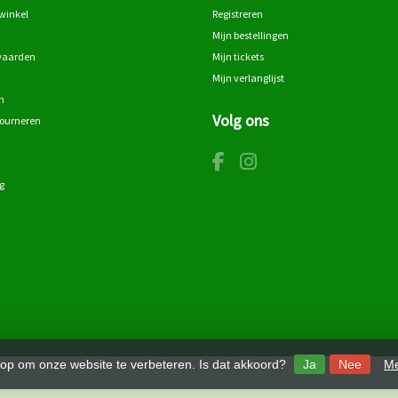
winkel
Registreren
Mijn bestellingen
waarden
Mijn tickets
Mijn verlanglijst
n
Volg ons
tourneren
g
 op om onze website te verbeteren. Is dat akkoord?
Ja
Nee
Me