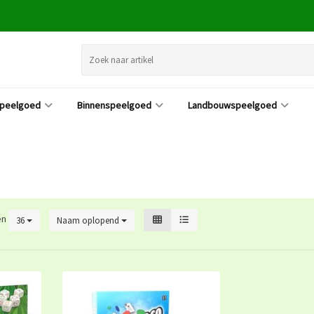
speelgoed
Binnenspeelgoed
Landbouwspeelgoed
en
36
Naam oplopend