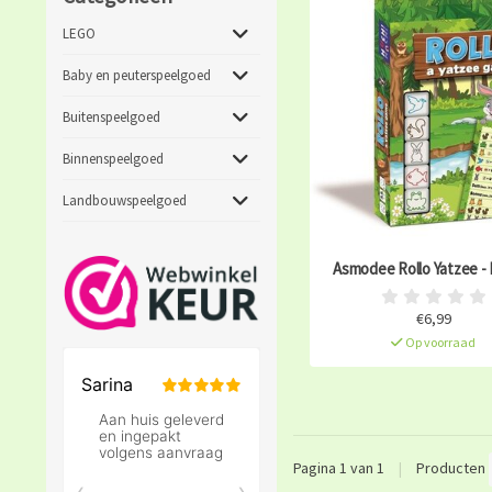
LEGO
Baby en peuterspeelgoed
Buitenspeelgoed
Binnenspeelgoed
Landbouwspeelgoed
Asmodee Rollo Yatzee -
€6,99
Op voorraad
Pagina 1 van 1
|
Producten