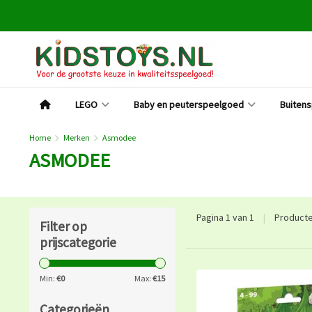
LEGO
Baby en peuterspeelgoed
Buiten
Home
Merken
Asmodee
ASMODEE
Pagina 1 van 1
|
Product
Filter op
prijscategorie
Min:
€
0
Max:
€
15
Categorieën