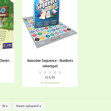
 Dieren
Asmodee Sequence - Numbers
rekenspel
€14,99
Op voorraad
36
Naam oplopend