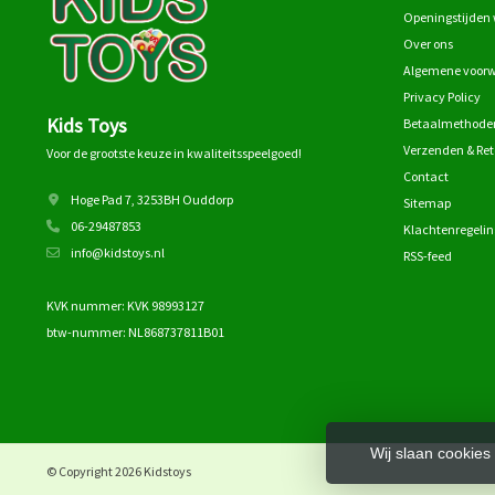
Openingstijden 
Over ons
Algemene voor
Privacy Policy
Kids Toys
Betaalmethode
Verzenden & Re
Voor de grootste keuze in kwaliteitsspeelgoed!
Contact
Hoge Pad 7, 3253BH Ouddorp
Sitemap
06-29487853
Klachtenregelin
info@kidstoys.nl
RSS-feed
KVK nummer: KVK 98993127
btw-nummer: NL868737811B01
Wij slaan cookies
© Copyright 2026 Kidstoys