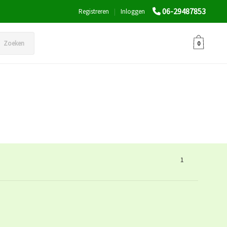
06-29487853
Registreren
|
Inloggen
Zoeken
0
1